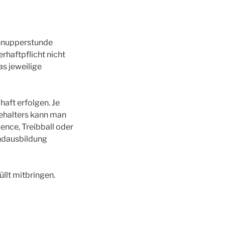
chnupperstunde
haftpflicht nicht
as jeweilige
aft erfolgen. Je
ehalters kann man
ience, Treibball oder
undausbildung
llt mitbringen.