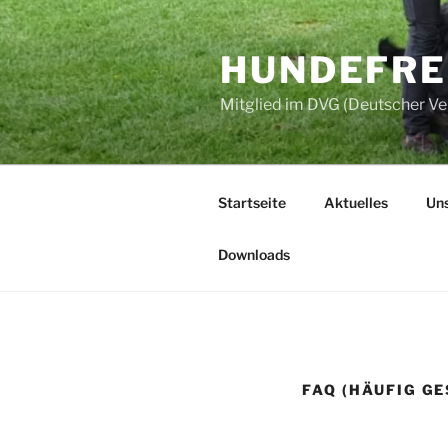
Zum
Inhalt
HUNDEFREU
springen
Mitglied im DVG (Deutscher V
Startseite
Aktuelles
Uns
Downloads
FAQ (HÄUFIG G