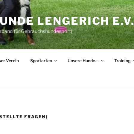
NDE LENGERICH E.V
erband für Gebrauchshundesport)
er Verein
Sportarten
Unsere Hunde…
Training
ESTELLTE FRAGEN)