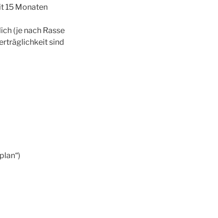
it 15 Monaten
lich (je nach Rasse
rträglichkeit sind
plan“)