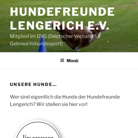
Zum
HUNDEFREUNDE
Inhalt
springen
LENGERICH E.V.
Mitglied im DVG (Deutscher Verband für
Gebrauchshundesport)
Menü
UNSERE HUNDE…
Wer sind eigentlich die Hunde der Hundefreunde
Lengerich? Wir stellen sie hier vor!