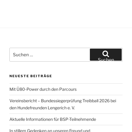
t
c
e
h
n
e
-
u
N
n
a
d
v
A
Suchen
i
nach:
n
g
Suchen
s
a
t
i
NEUESTE BEITRÄGE
i
c
o
Mit Ü80-Power durch den Parcours
h
n
t
Vereinsbericht – Bundessiegerprüfung Treibball 2026 bei
den Hundefreunden Lengerich e. V.
e
n
Aktuelle Informationen für BSP-Teilnehmende
,
In stillem Gedenken an unseren Freund und