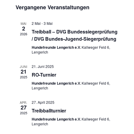
e
e
D
i
c
Vergangene Veranstaltungen
s
r
a
r
h
t
a
e
t
a
e
n
u
2 Mai
-
3 Mai
MAI
n
2
s
m
Treibball – DVG Bundessiegerprüfung
2026
s
t
w
/ DVG Bundes-Jugend-Siegerprüfung
t
ä
a
Hundefreunde Lengerich e.V.
Kallweger Feld 6,
a
h
Lengerich
l
l
l
t
e
21. Juni 2025
JUNI
u
t
21
n
RO-Turnier
n
u
2025
.
g
Hundefreunde Lengerich e.V.
Kallweger Feld 6,
n
Lengerich
A
g
n
e
27. April 2025
APR.
s
27
n
Treibballturnier
i
2025
S
Hundefreunde Lengerich e.V.
Kallweger Feld 6,
c
Lengerich
u
h