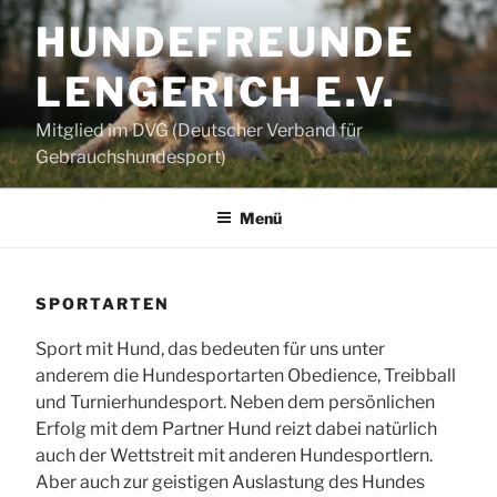
Zum
HUNDEFREUNDE
Inhalt
springen
LENGERICH E.V.
Mitglied im DVG (Deutscher Verband für
Gebrauchshundesport)
Menü
SPORTARTEN
Sport mit Hund, das bedeuten für uns unter
anderem die Hundesportarten Obedience, Treibball
und Turnierhundesport. Neben dem persönlichen
Erfolg mit dem Partner Hund reizt dabei natürlich
auch der Wettstreit mit anderen Hundesportlern.
Aber auch zur geistigen Auslastung des Hundes