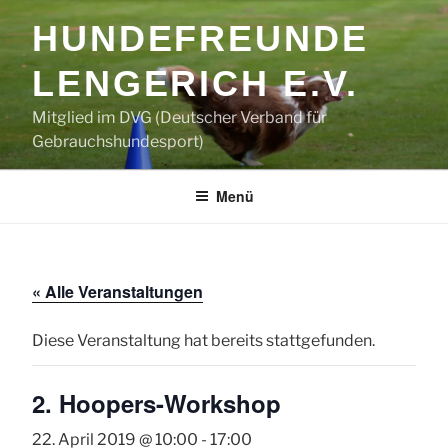
Zum
HUNDEFREUNDE
Inhalt
springen
LENGERICH E.V.
Mitglied im DVG (Deutscher Verband für
Gebrauchshundesport)
Menü
« Alle Veranstaltungen
Diese Veranstaltung hat bereits stattgefunden.
2. Hoopers-Workshop
22. April 2019 @ 10:00
-
17:00