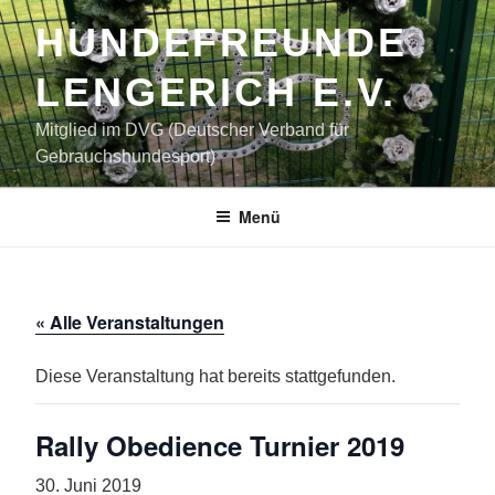
Zum
HUNDEFREUNDE
Inhalt
springen
LENGERICH E.V.
Mitglied im DVG (Deutscher Verband für
Gebrauchshundesport)
Menü
« Alle Veranstaltungen
Diese Veranstaltung hat bereits stattgefunden.
Rally Obedience Turnier 2019
30. Juni 2019