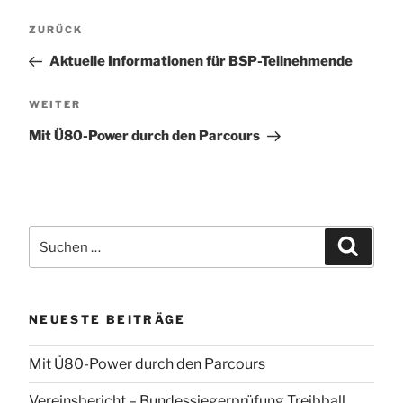
Beitragsnavigation
Vorheriger
ZURÜCK
Beitrag
Aktuelle Informationen für BSP-Teilnehmende
Nächster
WEITER
Beitrag
Mit Ü80-Power durch den Parcours
Suchen
Suchen
nach:
NEUESTE BEITRÄGE
Mit Ü80-Power durch den Parcours
Vereinsbericht – Bundessiegerprüfung Treibball