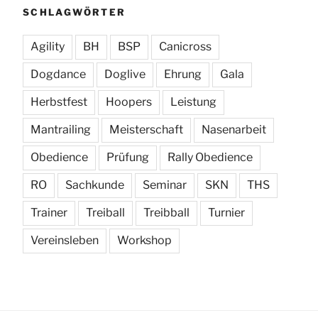
SCHLAGWÖRTER
Agility
BH
BSP
Canicross
Dogdance
Doglive
Ehrung
Gala
Herbstfest
Hoopers
Leistung
Mantrailing
Meisterschaft
Nasenarbeit
Obedience
Prüfung
Rally Obedience
RO
Sachkunde
Seminar
SKN
THS
Trainer
Treiball
Treibball
Turnier
Vereinsleben
Workshop