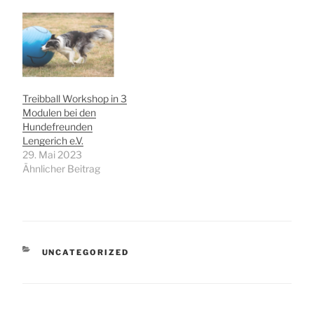
Treibball Workshop in 3
Modulen bei den
Hundefreunden
Lengerich e.V.
29. Mai 2023
Ähnlicher Beitrag
KATEGORIEN
UNCATEGORIZED