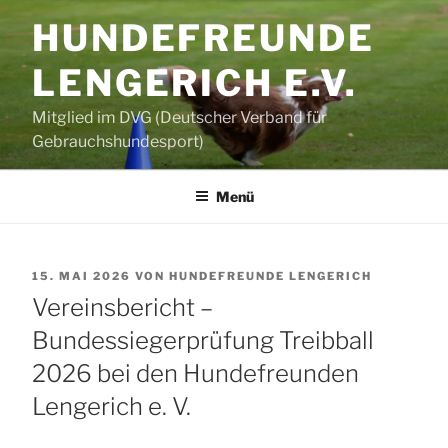
Zum
HUNDEFREUNDE
Inhalt
springen
LENGERICH E.V.
Mitglied im DVG (Deutscher Verband für
Gebrauchshundesport)
Menü
VERÖFFENTLICHT
15. MAI 2026
VON
HUNDEFREUNDE LENGERICH
AM
Vereinsbericht –
Bundessiegerprüfung Treibball
2026 bei den Hundefreunden
Lengerich e. V.