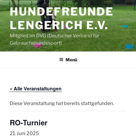
Zum
HUNDEFREUNDE
Inhalt
springen
LENGERICH E.V.
Mitglied im DVG (Deutscher Verband für
Gebrauchshundesport)
Menü
« Alle Veranstaltungen
Diese Veranstaltung hat bereits stattgefunden.
RO-Turnier
21. Juni 2025