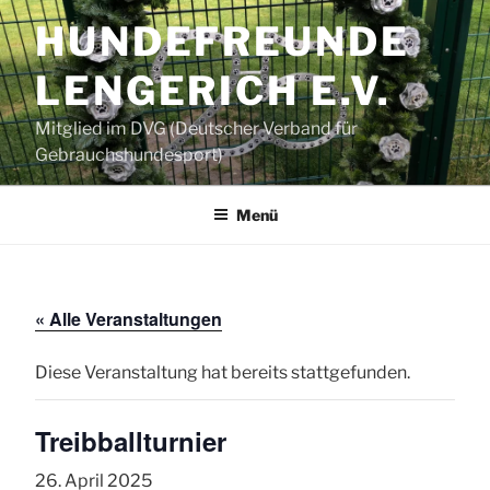
Zum
HUNDEFREUNDE
Inhalt
springen
LENGERICH E.V.
Mitglied im DVG (Deutscher Verband für
Gebrauchshundesport)
Menü
« Alle Veranstaltungen
Diese Veranstaltung hat bereits stattgefunden.
Treibballturnier
26. April 2025