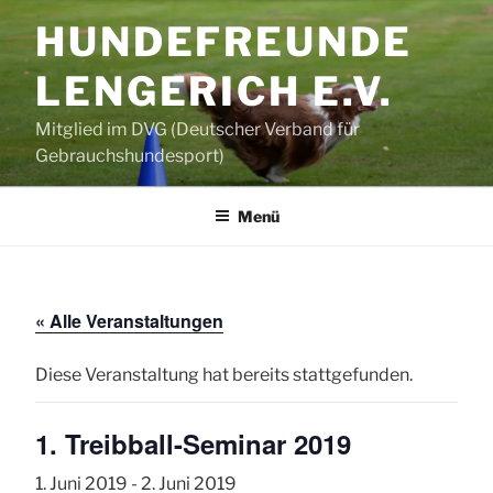
Zum
HUNDEFREUNDE
Inhalt
springen
LENGERICH E.V.
Mitglied im DVG (Deutscher Verband für
Gebrauchshundesport)
Menü
« Alle Veranstaltungen
Diese Veranstaltung hat bereits stattgefunden.
1. Treibball-Seminar 2019
1. Juni 2019
-
2. Juni 2019