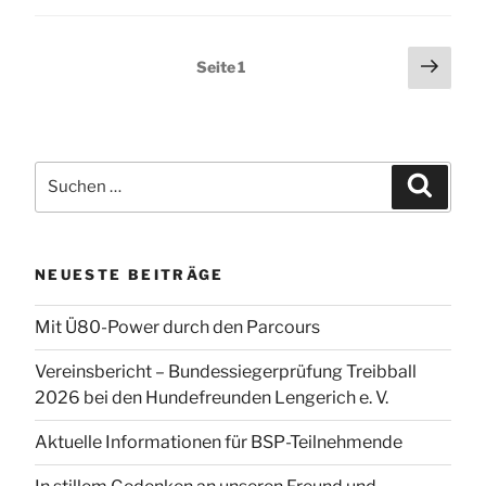
Seitennummerierung
Näch
Seite
1
Seit
der
Beiträge
Suchen
Suchen
nach:
NEUESTE BEITRÄGE
Mit Ü80-Power durch den Parcours
Vereinsbericht – Bundessiegerprüfung Treibball
2026 bei den Hundefreunden Lengerich e. V.
Aktuelle Informationen für BSP-Teilnehmende