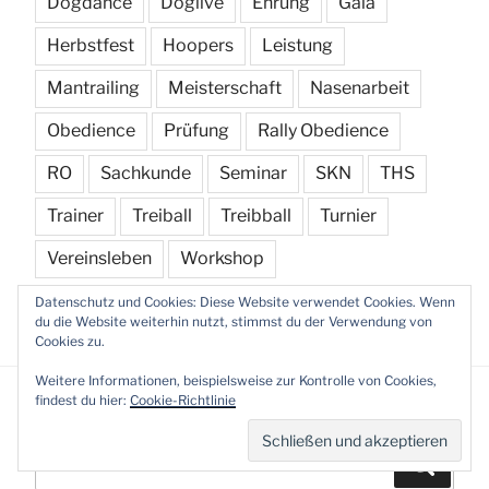
Dogdance
Doglive
Ehrung
Gala
Herbstfest
Hoopers
Leistung
Mantrailing
Meisterschaft
Nasenarbeit
Obedience
Prüfung
Rally Obedience
RO
Sachkunde
Seminar
SKN
THS
Trainer
Treiball
Treibball
Turnier
Vereinsleben
Workshop
Datenschutz und Cookies: Diese Website verwendet Cookies. Wenn
du die Website weiterhin nutzt, stimmst du der Verwendung von
Cookies zu.
Weitere Informationen, beispielsweise zur Kontrolle von Cookies,
findest du hier:
Cookie-Richtlinie
Suchen
Suchen
nach: