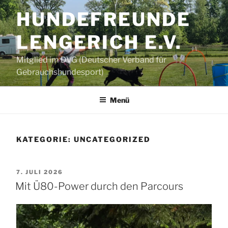
Zum
HUNDEFREUNDE
Inhalt
springen
LENGERICH E.V.
Mitglied im DVG (Deutscher Verband für
Gebrauchshundesport)
Menü
KATEGORIE:
UNCATEGORIZED
VERÖFFENTLICHT
7. JULI 2026
AM
Mit Ü80-Power durch den Parcours