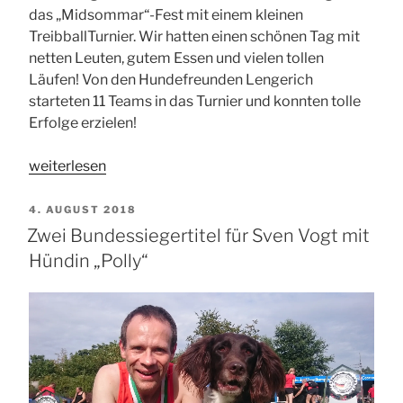
das „Midsommar“-Fest mit einem kleinen
TreibballTurnier. Wir hatten einen schönen Tag mit
netten Leuten, gutem Essen und vielen tollen
Läufen! Von den Hundefreunden Lengerich
starteten 11 Teams in das Turnier und konnten tolle
Erfolge erzielen!
„Treibball-
weiterlesen
Midsommer-
Turnier
VERÖFFENTLICHT
4. AUGUST 2018
der
AM
Zwei Bundessiegertitel für Sven Vogt mit
Hundefreunde“
Hündin „Polly“