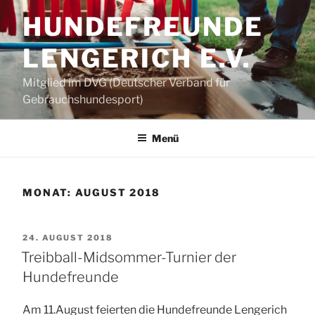
Zum
HUNDEFREUNDE
Inhalt
springen
LENGERICH E.V.
Mitglied im DVG (Deutscher Verband für
Gebrauchshundesport)
Menü
MONAT:
AUGUST 2018
VERÖFFENTLICHT
24. AUGUST 2018
AM
Treibball-Midsommer-Turnier der
Hundefreunde
Am 11.August feierten die Hundefreunde Lengerich