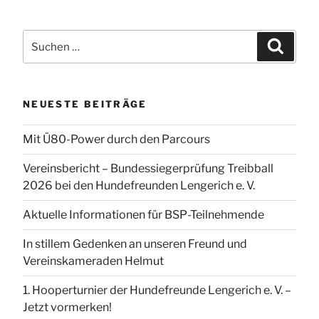
Bundessiegertitel
für
Sven
Suchen
Suchen
Vogt
nach:
mit
Hündin
NEUESTE BEITRÄGE
„Polly““
Mit Ü80-Power durch den Parcours
Vereinsbericht – Bundessiegerprüfung Treibball
2026 bei den Hundefreunden Lengerich e. V.
Aktuelle Informationen für BSP-Teilnehmende
In stillem Gedenken an unseren Freund und
Vereinskameraden Helmut
1. Hooperturnier der Hundefreunde Lengerich e. V. –
Jetzt vormerken!