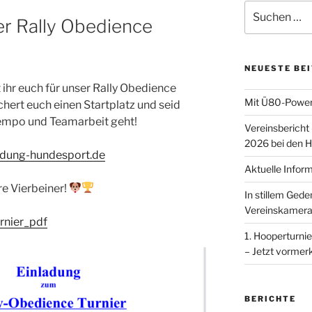
Suchen
er Rally Obedience
nach:
NEUESTE BE
 ihr euch für unser Rally Obedience
Mit Ü80-Power
chert euch einen Startplatz und seid
Tempo und Teamarbeit geht!
Vereinsbericht
2026 bei den H
dung-hundesport.de
Aktuelle Infor
re Vierbeiner!
In stillem Ged
Vereinskamera
rnier_pdf
1. Hooperturnie
– Jetzt vormer
BERICHTE