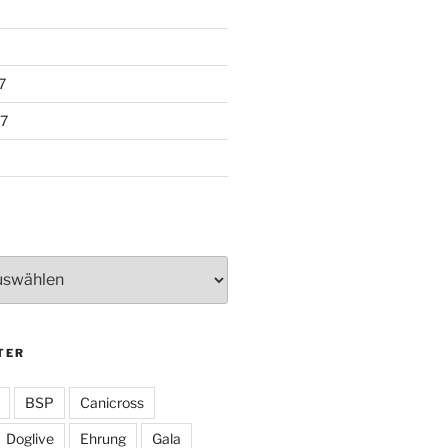
7
7
TER
BSP
Canicross
Doglive
Ehrung
Gala