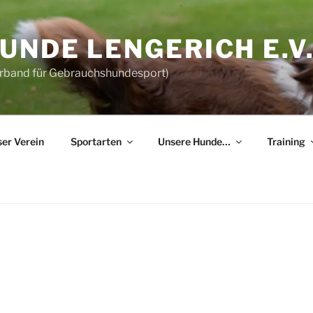
NDE LENGERICH E.V
erband für Gebrauchshundesport)
er Verein
Sportarten
Unsere Hunde…
Training