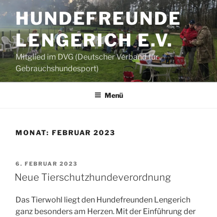
Zum
HUNDEFREUNDE
Inhalt
springen
LENGERICH E.V.
Mitglied im DVG (Deutscher Verband für
Gebrauchshundesport)
Menü
MONAT:
FEBRUAR 2023
VERÖFFENTLICHT
6. FEBRUAR 2023
AM
Neue Tierschutzhundeverordnung
Das Tierwohl liegt den Hundefreunden Lengerich
ganz besonders am Herzen. Mit der Einführung der