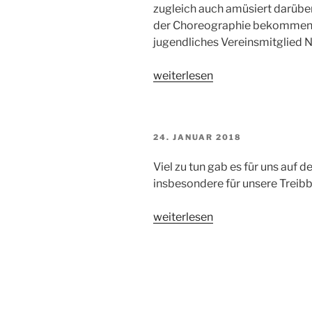
zugleich auch amüsiert darüber,
der Choreographie bekommen ha
jugendliches Vereinsmitglied N
„Doglive
weiterlesen
Halle
Münsterland“
VERÖFFENTLICHT
24. JANUAR 2018
AM
Viel zu tun gab es für uns auf 
insbesondere für unsere Treibb
„Die
weiterlesen
Hundefreunde
auf
der
DogLive
2018