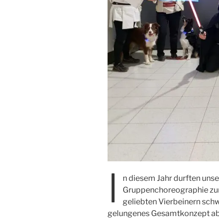
I
n diesem Jahr durften uns
Gruppenchoreographie zur
geliebten Vierbeinern sch
gelungenes Gesamtkonzept ab.