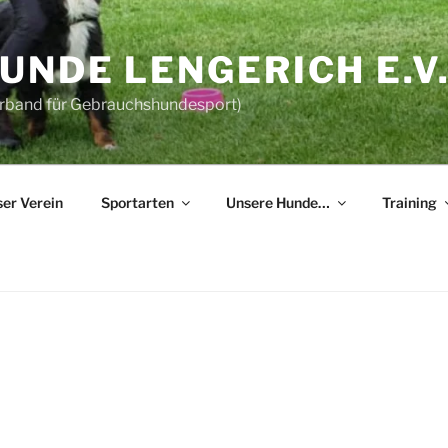
NDE LENGERICH E.V
erband für Gebrauchshundesport)
er Verein
Sportarten
Unsere Hunde…
Training