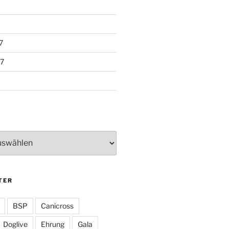
7
7
TER
BSP
Canicross
Doglive
Ehrung
Gala