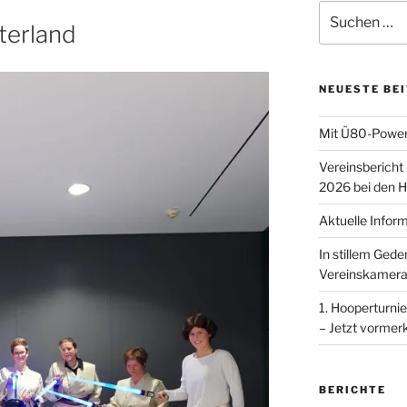
Suchen
terland
nach:
NEUESTE BE
Mit Ü80-Power
Vereinsbericht
2026 bei den H
Aktuelle Infor
In stillem Ged
Vereinskamera
1. Hooperturnie
– Jetzt vormer
BERICHTE