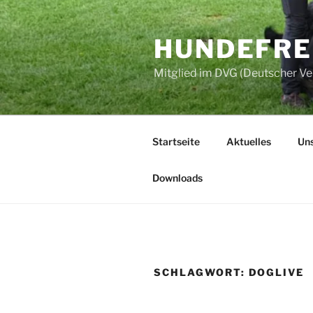
Zum
Inhalt
HUNDEFREU
springen
Mitglied im DVG (Deutscher V
Startseite
Aktuelles
Uns
Downloads
SCHLAGWORT:
DOGLIVE