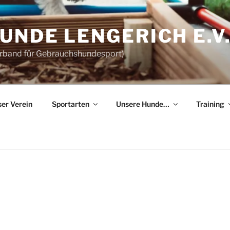
NDE LENGERICH E.V
erband für Gebrauchshundesport)
er Verein
Sportarten
Unsere Hunde…
Training