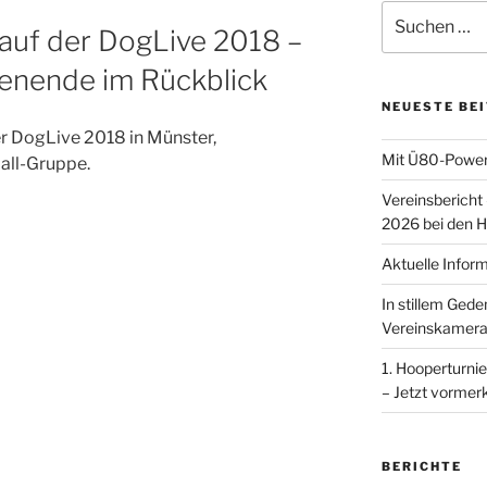
Suchen
auf der DogLive 2018 –
nach:
henende im Rückblick
NEUESTE BE
der DogLive 2018 in Münster,
Mit Ü80-Power
all-Gruppe.
Vereinsbericht
2026 bei den H
Aktuelle Infor
In stillem Ged
Vereinskamera
1. Hooperturnie
– Jetzt vormer
BERICHTE