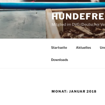
Zum
Inhalt
HUNDEFREU
springen
Mitglied im DVG (Deutscher V
Startseite
Aktuelles
Uns
Downloads
MONAT:
JANUAR 2018