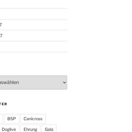
7
7
TER
BSP
Canicross
Doglive
Ehrung
Gala