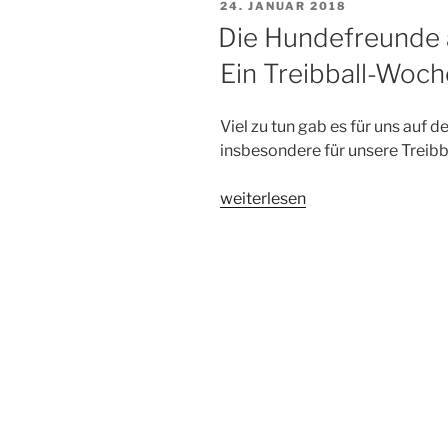
VERÖFFENTLICHT
24. JANUAR 2018
AM
Die Hundefreunde 
Ein Treibball-Woc
Viel zu tun gab es für uns auf 
insbesondere für unsere Treibb
„Die
weiterlesen
Hundefreunde
auf
der
DogLive
2018
–
Ein
Treibball-
Wochenende
im