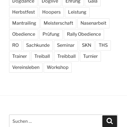
Dogdance
Doglive
Ehrung
Gala
Herbstfest
Hoopers
Leistung
Mantrailing
Meisterschaft
Nasenarbeit
Obedience
Prüfung
Rally Obedience
RO
Sachkunde
Seminar
SKN
THS
Trainer
Treiball
Treibball
Turnier
Vereinsleben
Workshop
Suchen
Suchen
nach: