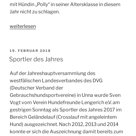
mit Hündin „Polly“ in seiner Altersklasse in diesem
Jahr nicht zu schlagen.
„Zwei
weiterlesen
Bundessiegertitel
für
Sven
VERÖFFENTLICHT
19. FEBRUAR 2018
Vogt
AM
Sportler des Jahres
mit
Hündin
Auf der Jahreshauptversammlung des
„Polly““
westfälischen Landesverbandes des DVG
(Deutscher Verband der
Gebrauchshundsportvereine) in Unna wurde Sven
Vogt vom Verein Hundefreunde Lengerich e.V. am
gestrigen Sonntag als Sportler des Jahres 2017 im
Bereich Geländelauf (Crosslauf mit angeleintem
Hund) ausgezeichnet. Nach 2012, 2013 und 2014
konnte er sich die Auszeichnung damit bereits zum