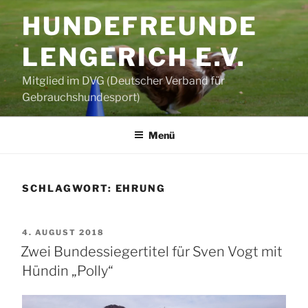
Zum
HUNDEFREUNDE
Inhalt
springen
LENGERICH E.V.
Mitglied im DVG (Deutscher Verband für
Gebrauchshundesport)
Menü
SCHLAGWORT:
EHRUNG
VERÖFFENTLICHT
4. AUGUST 2018
AM
Zwei Bundessiegertitel für Sven Vogt mit
Hündin „Polly“