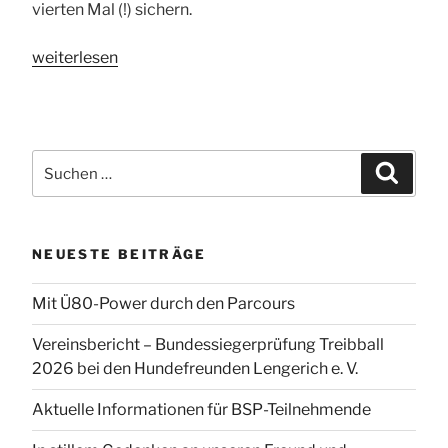
vierten Mal (!) sichern.
„Sportler
weiterlesen
des
Jahres“
Suchen
Suchen
nach:
NEUESTE BEITRÄGE
Mit Ü80-Power durch den Parcours
Vereinsbericht – Bundessiegerprüfung Treibball
2026 bei den Hundefreunden Lengerich e. V.
Aktuelle Informationen für BSP-Teilnehmende