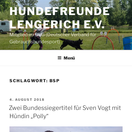
Zum
HUNDEFREUNDE
Inhalt
springen
LENGERICH E.V.
Mitglied im DVG (Deutscher Verband für
Gebrauchshundesport)
Menü
SCHLAGWORT:
BSP
VERÖFFENTLICHT
4. AUGUST 2018
AM
Zwei Bundessiegertitel für Sven Vogt mit
Hündin „Polly“