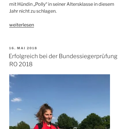
mit Hündin „Polly“ in seiner Altersklasse in diesem
Jahr nicht zu schlagen.
„Zwei
weiterlesen
Bundessiegertitel
für
Sven
VERÖFFENTLICHT
16. MAI 2018
Vogt
AM
Erfolgreich bei der Bundessiegerprüfung
mit
RO 2018
Hündin
„Polly““