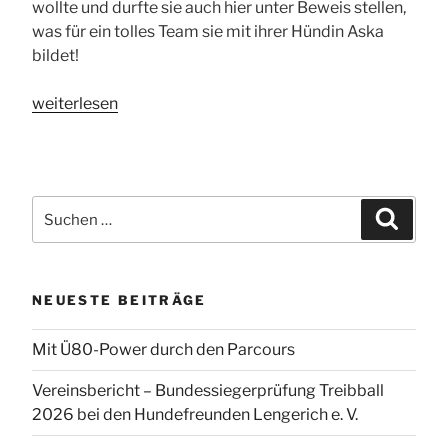
wollte und durfte sie auch hier unter Beweis stellen,
was für ein tolles Team sie mit ihrer Hündin Aska
bildet!
„Erfolgreich
weiterlesen
bei
der
Bundessiegerprüfung
RO
Suchen
Suchen
2018“
nach:
NEUESTE BEITRÄGE
Mit Ü80-Power durch den Parcours
Vereinsbericht – Bundessiegerprüfung Treibball
2026 bei den Hundefreunden Lengerich e. V.