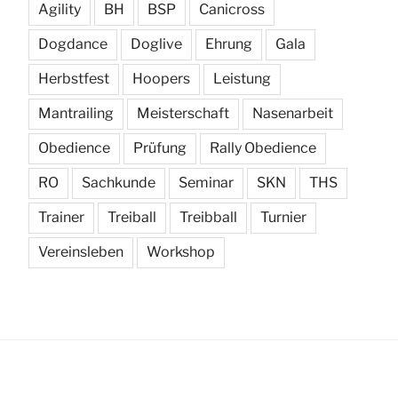
Agility
BH
BSP
Canicross
Dogdance
Doglive
Ehrung
Gala
Herbstfest
Hoopers
Leistung
Mantrailing
Meisterschaft
Nasenarbeit
Obedience
Prüfung
Rally Obedience
RO
Sachkunde
Seminar
SKN
THS
Trainer
Treiball
Treibball
Turnier
Vereinsleben
Workshop