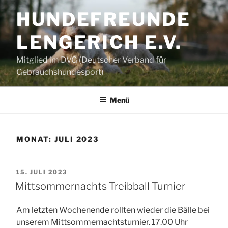
Zum
HUNDEFREUNDE
Inhalt
springen
LENGERICH E.V.
Mitglied im DVG (Deutscher Verband für
Gebrauchshundesport)
Menü
MONAT:
JULI 2023
VERÖFFENTLICHT
15. JULI 2023
AM
Mittsommernachts Treibball Turnier
Am letzten Wochenende rollten wieder die Bälle bei
unserem Mittsommernachtsturnier. 17.00 Uhr