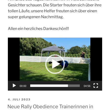
Gesichter schauen. Die Starter freuten sich über ihre
tollen Läufe, unsere Helfer freuten sich über einen
super gelungenen Nachmittag.
Allen ein herzliches Dankeschön!!!
Video-
Player
00:00
04:56
VERÖFFENTLICHT
4. JULI 2023
AM
Neue Rally Obedience Trainerinnen in