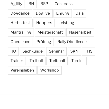
Agility
BH
BSP
Canicross
Dogdance
Doglive
Ehrung
Gala
Herbstfest
Hoopers
Leistung
Mantrailing
Meisterschaft
Nasenarbeit
Obedience
Prüfung
Rally Obedience
RO
Sachkunde
Seminar
SKN
THS
Trainer
Treiball
Treibball
Turnier
Vereinsleben
Workshop