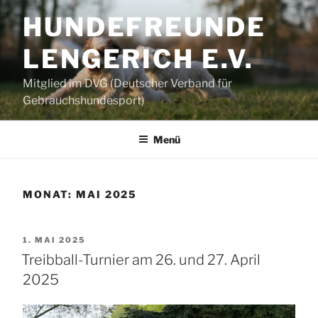
Zum
HUNDEFREUNDE
Inhalt
springen
LENGERICH E.V.
Mitglied im DVG (Deutscher Verband für
Gebrauchshundesport)
Menü
MONAT:
MAI 2025
VERÖFFENTLICHT
1. MAI 2025
AM
Treibball-Turnier am 26. und 27. April
2025