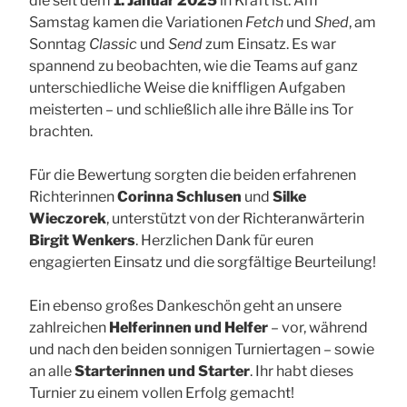
die seit dem
1. Januar 2025
in Kraft ist. Am
Samstag kamen die Variationen
Fetch
und
Shed
, am
Sonntag
Classic
und
Send
zum Einsatz. Es war
spannend zu beobachten, wie die Teams auf ganz
unterschiedliche Weise die kniffligen Aufgaben
meisterten – und schließlich alle ihre Bälle ins Tor
brachten.
Für die Bewertung sorgten die beiden erfahrenen
Richterinnen
Corinna Schlusen
und
Silke
Wieczorek
, unterstützt von der Richteranwärterin
Birgit Wenkers
. Herzlichen Dank für euren
engagierten Einsatz und die sorgfältige Beurteilung!
Ein ebenso großes Dankeschön geht an unsere
zahlreichen
Helferinnen und Helfer
– vor, während
und nach den beiden sonnigen Turniertagen – sowie
an alle
Starterinnen und Starter
. Ihr habt dieses
Turnier zu einem vollen Erfolg gemacht!