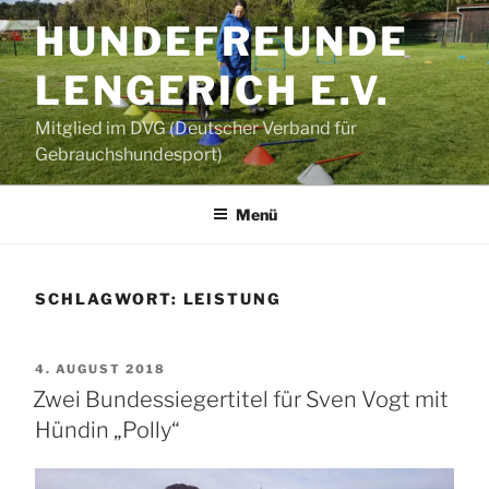
Zum
HUNDEFREUNDE
Inhalt
springen
LENGERICH E.V.
Mitglied im DVG (Deutscher Verband für
Gebrauchshundesport)
Menü
SCHLAGWORT:
LEISTUNG
VERÖFFENTLICHT
4. AUGUST 2018
AM
Zwei Bundessiegertitel für Sven Vogt mit
Hündin „Polly“