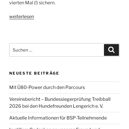
vierten Mal (!) sichern.
„Sportler
weiterlesen
des
Jahres“
Suchen
Suchen
nach:
NEUESTE BEITRÄGE
Mit Ü80-Power durch den Parcours
Vereinsbericht – Bundessiegerprüfung Treibball
2026 bei den Hundefreunden Lengerich e. V.
Aktuelle Informationen für BSP-Teilnehmende