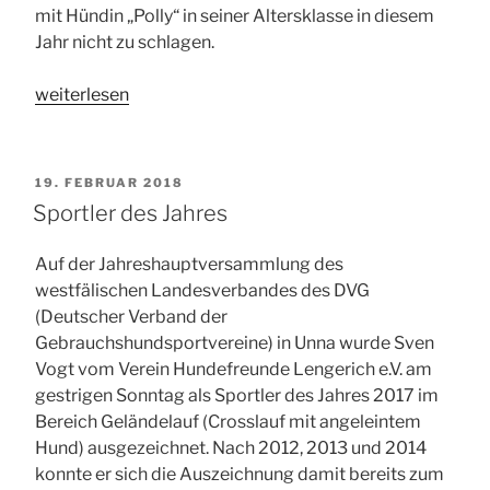
mit Hündin „Polly“ in seiner Altersklasse in diesem
Jahr nicht zu schlagen.
„Zwei
weiterlesen
Bundessiegertitel
für
Sven
VERÖFFENTLICHT
19. FEBRUAR 2018
Vogt
AM
Sportler des Jahres
mit
Hündin
Auf der Jahreshauptversammlung des
„Polly““
westfälischen Landesverbandes des DVG
(Deutscher Verband der
Gebrauchshundsportvereine) in Unna wurde Sven
Vogt vom Verein Hundefreunde Lengerich e.V. am
gestrigen Sonntag als Sportler des Jahres 2017 im
Bereich Geländelauf (Crosslauf mit angeleintem
Hund) ausgezeichnet. Nach 2012, 2013 und 2014
konnte er sich die Auszeichnung damit bereits zum