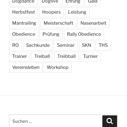
Dogdance
Doglive
Ehrung
Gala
Herbstfest
Hoopers
Leistung
Mantrailing
Meisterschaft
Nasenarbeit
Obedience
Prüfung
Rally Obedience
RO
Sachkunde
Seminar
SKN
THS
Trainer
Treiball
Treibball
Turnier
Vereinsleben
Workshop
Suchen
Suchen
nach: