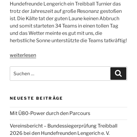
Hundefreunde Lengerich ein Treibball Turnier das
trotz der Jahreszeit auf große Resonanz gestoßen
ist. Die Kälte tat der guten Laune keinen Abbruch
und somit starteten 34 Teams in einen tollen Tag
und das Wetter meinte es gut mit uns, die
herbstliche Sonne unterstützte die Teams tatkräftig!
„Treibball
weiterlesen
Turnier
17.11.2019“
Suchen
Suchen
nach:
NEUESTE BEITRÄGE
Mit Ü80-Power durch den Parcours
Vereinsbericht – Bundessiegerprüfung Treibball
2026 bei den Hundefreunden Lengerich e. V.