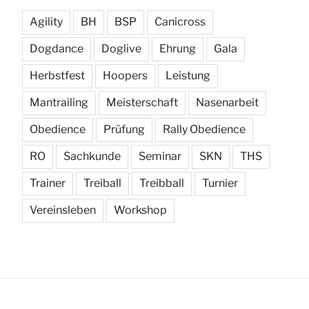
Agility
BH
BSP
Canicross
Dogdance
Doglive
Ehrung
Gala
Herbstfest
Hoopers
Leistung
Mantrailing
Meisterschaft
Nasenarbeit
Obedience
Prüfung
Rally Obedience
RO
Sachkunde
Seminar
SKN
THS
Trainer
Treiball
Treibball
Turnier
Vereinsleben
Workshop