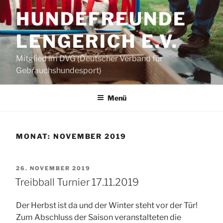
Zum
HUNDEFREUNDE
Inhalt
springen
LENGERICH E.V.
Mitglied im DVG (Deutscher Verband für
Gebrauchshundesport)
Menü
MONAT:
NOVEMBER 2019
VERÖFFENTLICHT
26. NOVEMBER 2019
AM
Treibball Turnier 17.11.2019
Der Herbst ist da und der Winter steht vor der Tür!
Zum Abschluss der Saison veranstalteten die