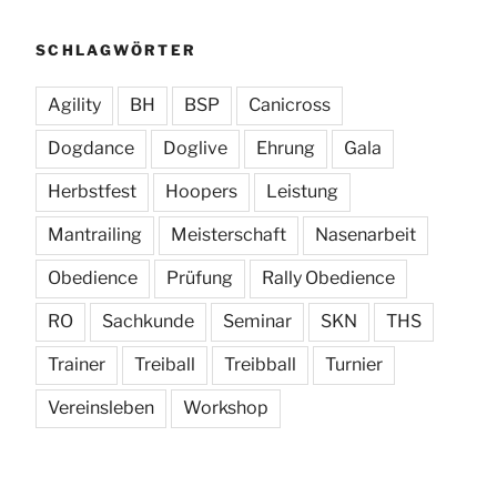
SCHLAGWÖRTER
Agility
BH
BSP
Canicross
Dogdance
Doglive
Ehrung
Gala
Herbstfest
Hoopers
Leistung
Mantrailing
Meisterschaft
Nasenarbeit
Obedience
Prüfung
Rally Obedience
RO
Sachkunde
Seminar
SKN
THS
Trainer
Treiball
Treibball
Turnier
Vereinsleben
Workshop