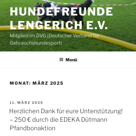
Zum
HUNDEFREUNDE
Inhalt
springen
LENGERICH E.V.
Mitglied im DVG (Deutscher Verband für
Gebrauchshundesport)
Menü
MONAT:
MÄRZ 2025
VERÖFFENTLICHT
11. MÄRZ 2025
AM
Herzlichen Dank für eure Unterstützung!
– 250 € durch die EDEKA Dütmann
Pfandbonaktion