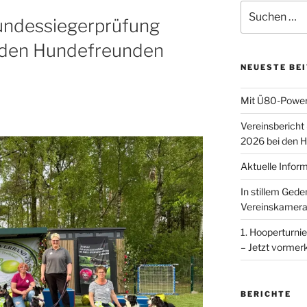
Suchen
Bundessiegerprüfung
nach:
i den Hundefreunden
NEUESTE BE
Mit Ü80-Power
Vereinsbericht
2026 bei den H
Aktuelle Infor
In stillem Ged
Vereinskamera
1. Hooperturnie
– Jetzt vormer
BERICHTE