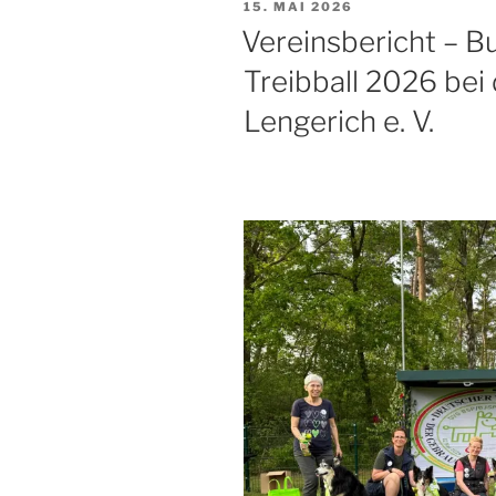
VERÖFFENTLICHT
15. MAI 2026
AM
Vereinsbericht – 
Treibball 2026 be
Lengerich e. V.