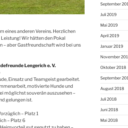
September 20
Juli 2019
Mai 2019
m eines anderen Vereins. Herzlichen
April 2019
 Leistung! Wir hätten den Pokal
en – aber Gastfreundschaft wird bei uns
Januar 2019
November 20
defreunde Lengerich e. V.
Oktober 2018
)
September 20
ude, Einsatz und Teamgeist gearbeitet.
ammenarbeit, motivierte Hunde und
August 2018
ei möglichst souverän auszusehen –
Juli 2018
d gelungen ist.
Juni 2018
orzüglich – Platz 1
Mai 2018
ich – Platz 6
Heimvorteil gut genutzt zu haben –