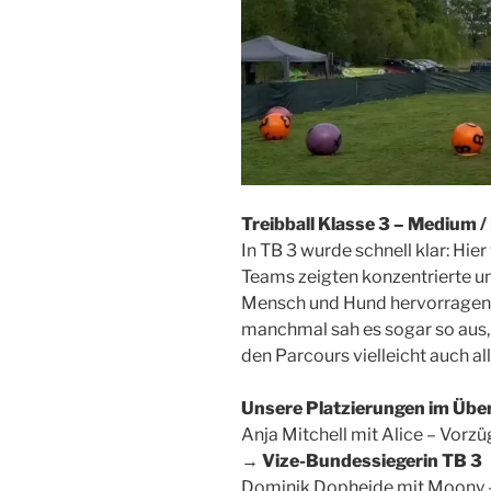
Treibball Klasse 3 – Medium /
In TB 3 wurde schnell klar: Hi
Teams zeigten konzentrierte u
Mensch und Hund hervorragend
manchmal sah es sogar so aus, 
den Parcours vielleicht auch al
Unsere Platzierungen im Über
Anja Mitchell mit Alice – Vorzüg
→
Vize-Bundessiegerin TB 3
Dominik Dopheide mit Moony – 