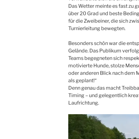
Das Wetter meinte es fast zu g
über 20 Grad und beste Beding
für die Zweibeiner, die sich z
Turnierleitung bewegten.
Besonders schön war die ent
Gelände. Das Publikum verfolgt
Teams begegneten sich respektv
motivierte Hunde, stolze Men
oder anderen Blick nach dem Mo
als geplant!“
Denn genau das macht Treibball
Timing – und gelegentlich krea
Laufrichtung.