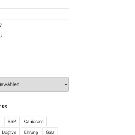
7
7
TER
BSP
Canicross
Doglive
Ehrung
Gala