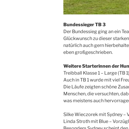
Bundessieger TB 3
Der Bundessieg ging an ein Tea
Glückwunsch zu dieser starken
natürlich auch gern hierbehalt
eben großgeschrieben.
Weitere Starterinnen der Hun
Treibball Klasse 1 – Large (TB 1
Auch in TB 1 wurde mit viel Fre
Die Läufe zeigten schöne Zus
Menschen, die versuchten, dab
was meistens auch hervorragen
Silke Wieczorek mit Sydney – V
Linda Stroth mit Blue – Vorzügl
Besonders Sydney scheint den 