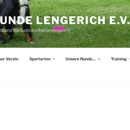
NDE LENGERICH E.V
erband für Gebrauchshundesport)
er Verein
Sportarten
Unsere Hunde…
Training