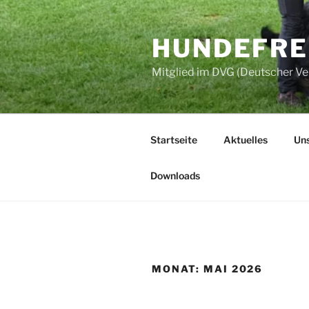
Zum
Inhalt
HUNDEFREU
springen
Mitglied im DVG (Deutscher V
Startseite
Aktuelles
Uns
Downloads
MONAT:
MAI 2026