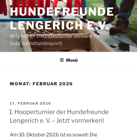
Zum
HUNDEFREUNDE
Inhalt
springen
LENGERICH E.V.
Mitglied im DVG (Deutscher Verband für
Gebrauchshundesport)
Menü
MONAT:
FEBRUAR 2026
VERÖFFENTLICHT
17. FEBRUAR 2026
AM
1. Hooperturnier der Hundefreunde
Lengerich e. V. – Jetzt vormerken!
Am 10. Oktober 2026 ist es soweit: Die