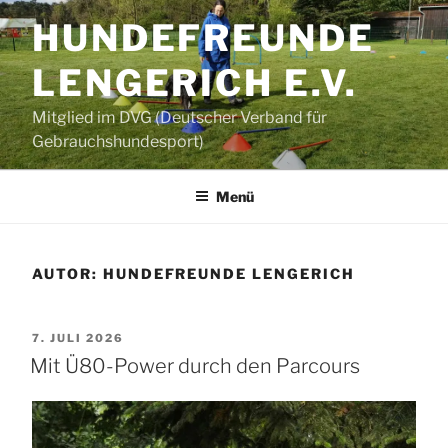
Zum
HUNDEFREUNDE
Inhalt
springen
LENGERICH E.V.
Mitglied im DVG (Deutscher Verband für
Gebrauchshundesport)
Menü
AUTOR:
HUNDEFREUNDE LENGERICH
VERÖFFENTLICHT
7. JULI 2026
AM
Mit Ü80-Power durch den Parcours