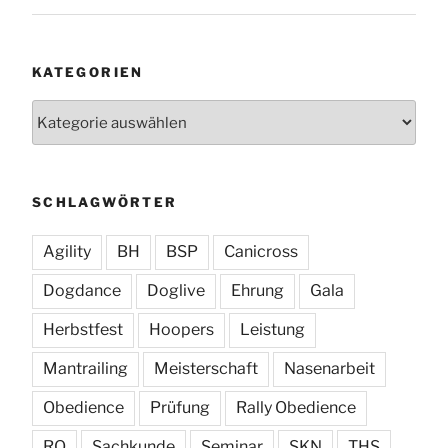
KATEGORIEN
Kategorien
SCHLAGWÖRTER
Agility
BH
BSP
Canicross
Dogdance
Doglive
Ehrung
Gala
Herbstfest
Hoopers
Leistung
Mantrailing
Meisterschaft
Nasenarbeit
Obedience
Prüfung
Rally Obedience
RO
Sachkunde
Seminar
SKN
THS