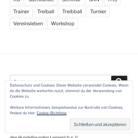
Trainer
Treiball
Treibball
Turnier
Vereinsleben
Workshop
Suchen
Suchen
nach:
Datenschutz und Cookies: Diese Website verwendet Cookies. Wenn
du die Website weiterhin nutzt, stimmst du der Verwendung von
Cookies zu.
NEUESTE BEITRÄGE
Weitere Informationen, beispielsweise zur Kontrolle von Cookies,
findest du hier:
Cookie-Richtlinie
Mit Ü80-Power durch den Parcours
Vereinsbericht – Bundessiegerprüfung Treibball 2026 bei
den Hundefreunden Lengerich e. V.