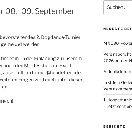
Suchen
er 08.+09. September
nach:
NEUESTE BE
er bevorstehendes 2. Dogdance-Turnier
Mit Ü80-Power
d gemeldet werden!
Vereinsbericht
findet ihr in der
Einladung
zu unserem
2026 bei den H
ier auch den
Meldeschein
im Excel-
Aktuelle Infor
dig ausgefüllt an turnier@hundefreunde-
 weiteren Fragen wird euch unter dieser
In stillem Ged
fen!
Vereinskamera
1. Hooperturnie
ungen!!
– Jetzt vormer
BERICHTE