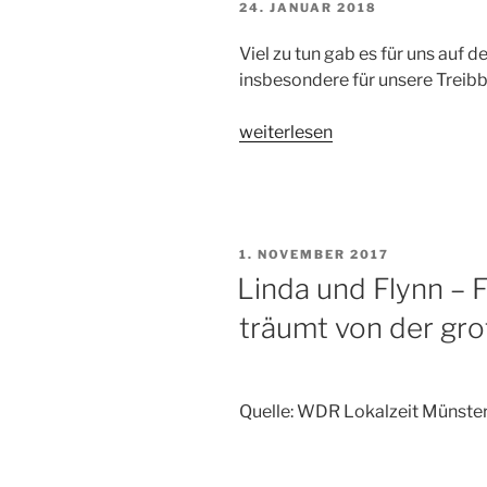
VERÖFFENTLICHT
24. JANUAR 2018
AM
Viel zu tun gab es für uns auf 
insbesondere für unsere Treibb
„Die
weiterlesen
Hundefreunde
auf
der
DogLive
VERÖFFENTLICHT
1. NOVEMBER 2017
2018
AM
Linda und Flynn – 
–
Ein
träumt von der gro
Treibball-
Wochenende
im
Quelle: WDR Lokalzeit Münste
Rückblick“