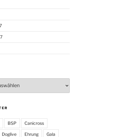
7
7
TER
BSP
Canicross
Doglive
Ehrung
Gala