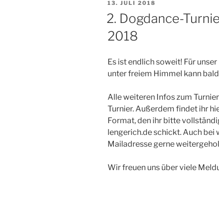
VERÖFFENTLICHT
13. JULI 2018
AM
2. Dogdance-Turni
2018
Es ist endlich soweit! Für uns
unter freiem Himmel kann bal
Alle weiteren Infos zum Turnier 
Turnier. Außerdem findet ihr h
Format, den ihr bitte vollstän
lengerich.de schickt. Auch bei
Mailadresse gerne weitergehol
Wir freuen uns über viele Meld