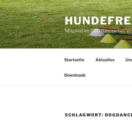
Zum
Inhalt
HUNDEFREU
springen
Mitglied im DVG (Deutscher V
Startseite
Aktuelles
Uns
Downloads
SCHLAGWORT:
DOGDANC