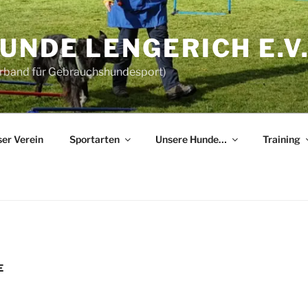
NDE LENGERICH E.V
erband für Gebrauchshundesport)
er Verein
Sportarten
Unsere Hunde…
Training
E