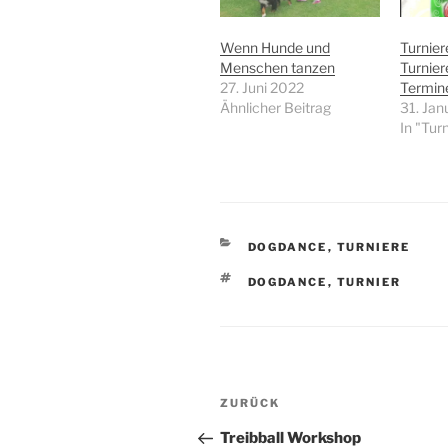
Wenn Hunde und
Turnier
Menschen tanzen
Turnier
27. Juni 2022
Termin
Ähnlicher Beitrag
31. Jan
In "Tur
KATEGORIEN
DOGDANCE
,
TURNIERE
SCHLAGWÖRTER
DOGDANCE
,
TURNIER
Beitragsnavigation
Vorheriger
ZURÜCK
Beitrag
Treibball Workshop