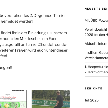
NEUESTE BE
er bevorstehendes 2. Dogdance-Turnier
Mit Ü80-Power
d gemeldet werden!
Vereinsbericht
findet ihr in der
Einladung
zu unserem
2026 bei den H
ier auch den
Meldeschein
im Excel-
Aktuelle Infor
dig ausgefüllt an turnier@hundefreunde-
 weiteren Fragen wird euch unter dieser
In stillem Ged
fen!
Vereinskamera
1. Hooperturnie
ungen!!
– Jetzt vormer
BERICHTE
Juli 2026