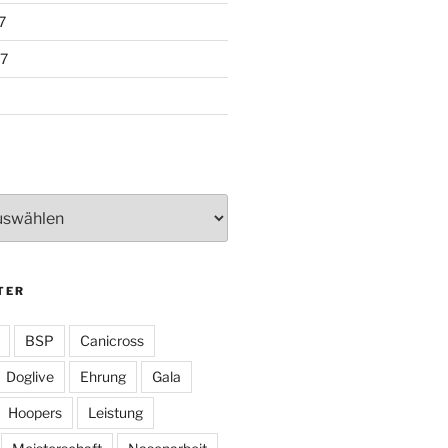
7
7
TER
BSP
Canicross
Doglive
Ehrung
Gala
Hoopers
Leistung