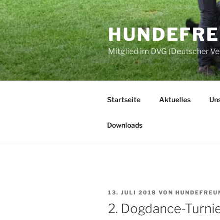
Zum
Inhalt
HUNDEFREU
springen
Mitglied im DVG (Deutscher V
Startseite
Aktuelles
Uns
Downloads
VERÖFFENTLICHT
13. JULI 2018
VON
HUNDEFREU
AM
2. Dogdance-Turni