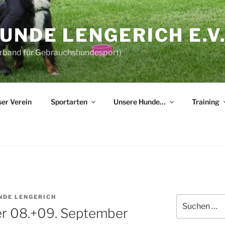
NDE LENGERICH E.V
erband für Gebrauchshundesport)
er Verein
Sportarten
Unsere Hunde…
Training
NDE LENGERICH
Suchen
er 08.+09. September
nach: