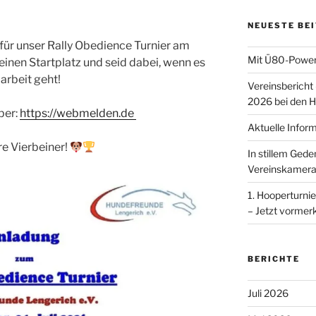
NEUESTE BE
 für unser Rally Obedience Turnier am
Mit Ü80-Power
einen Startplatz und seid dabei, wenn es
rbeit geht!
Vereinsbericht
2026 bei den H
ber:
https://webmelden.de
Aktuelle Infor
re Vierbeiner!
In stillem Ged
Vereinskamera
1. Hooperturnie
– Jetzt vormer
BERICHTE
Juli 2026