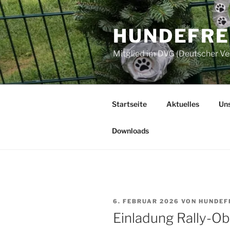
Zum
Inhalt
HUNDEFREU
springen
Mitglied im DVG (Deutscher V
Startseite
Aktuelles
Uns
Downloads
VERÖFFENTLICHT
6. FEBRUAR 2026
VON
HUNDEF
AM
Einladung Rally-Ob