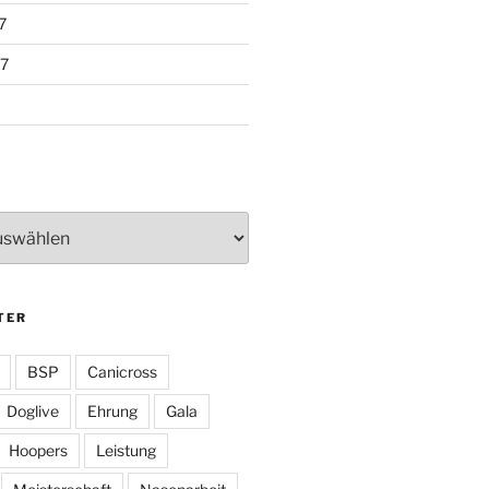
7
7
TER
BSP
Canicross
Doglive
Ehrung
Gala
Hoopers
Leistung