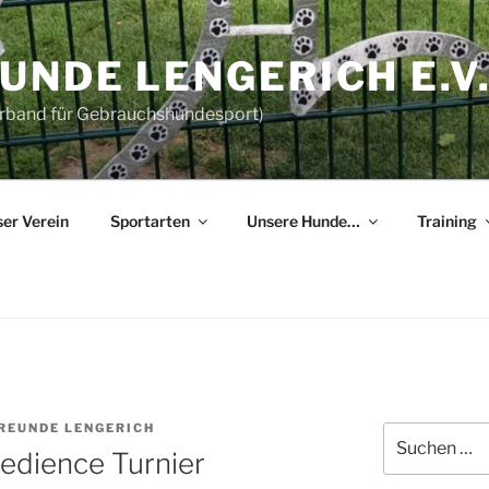
NDE LENGERICH E.V
erband für Gebrauchshundesport)
er Verein
Sportarten
Unsere Hunde…
Training
REUNDE LENGERICH
Suchen
edience Turnier
nach: