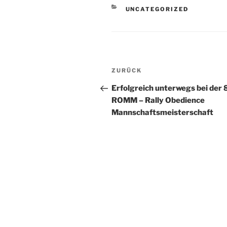
KATEGORIEN
UNCATEGORIZED
Beitragsnavigation
Vorheriger
ZURÜCK
Beitrag
Erfolgreich unterwegs bei der 8
ROMM – Rally Obedience
Mannschaftsmeisterschaft