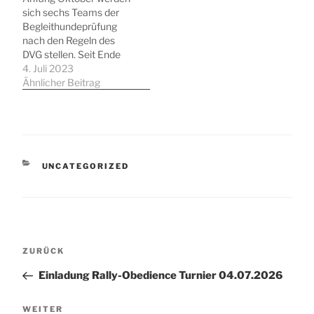
Fachwissen in den
sich sechs Teams der
Bereichen Kynologie,
Begleithundeprüfung
Erste Hilfe beim Hund,
nach den Regeln des
Recht und Vereinswesen
DVG stellen. Seit Ende
und Trainingslehre
November wird fleißig
4. Juli 2023
vertiefen. Nach…
trainiert. Großpudel,
Ähnlicher Beitrag
Malinois, Australian
Shepherds und natürlich
auch Mischlingshunde
sind jetzt bereit für den
Feinschliff. Neben der
Leinenführigkeit wird das
KATEGORIEN
UNCATEGORIZED
freie Gehen am Fuß, die
Ablage unter Ablenkung
und die
Distanzkontrolle…
Beitragsnavigation
Vorheriger
ZURÜCK
Beitrag
Einladung Rally-Obedience Turnier 04.07.2026
Nächster
WEITER