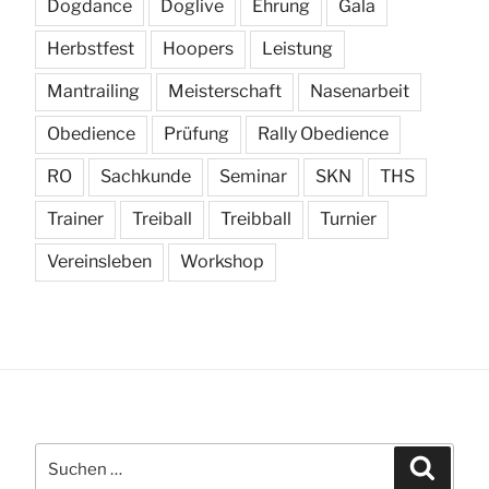
Dogdance
Doglive
Ehrung
Gala
Herbstfest
Hoopers
Leistung
Mantrailing
Meisterschaft
Nasenarbeit
Obedience
Prüfung
Rally Obedience
RO
Sachkunde
Seminar
SKN
THS
Trainer
Treiball
Treibball
Turnier
Vereinsleben
Workshop
Suchen
Suchen
nach: