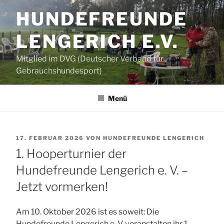
Zum
HUNDEFREUNDE
Inhalt
springen
LENGERICH E.V.
Mitglied im DVG (Deutscher Verband für
Gebrauchshundesport)
Menü
VERÖFFENTLICHT
17. FEBRUAR 2026
VON
HUNDEFREUNDE LENGERICH
AM
1. Hooperturnier der
Hundefreunde Lengerich e. V. –
Jetzt vormerken!
Am 10. Oktober 2026 ist es soweit: Die
Hundefreunde Lengerich e. V. veranstalten ihr 1.