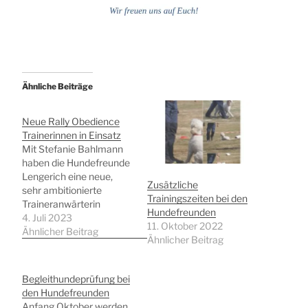
Ähnliche Beiträge
Neue Rally Obedience
Trainerinnen in Einsatz
Mit Stefanie Bahlmann
haben die Hundefreunde
Lengerich eine neue,
Zusätzliche
sehr ambitionierte
Trainingszeiten bei den
Traineranwärterin
Hundefreunden
gewinnen können. In den
4. Juli 2023
11. Oktober 2022
nächsten zwei Jahren
Ähnlicher Beitrag
Ähnlicher Beitrag
wird sie praktische
Erfahrungen auf dem
Hundeplatz in der Sparte
Begleithundeprüfung bei
Rally Obedience
den Hundefreunden
sammeln und ihr
Anfang Oktober werden