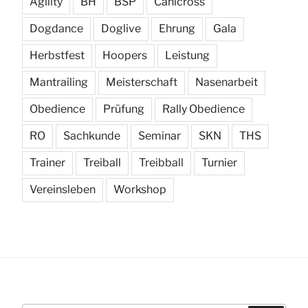
Agility
BH
BSP
Canicross
Dogdance
Doglive
Ehrung
Gala
Herbstfest
Hoopers
Leistung
Mantrailing
Meisterschaft
Nasenarbeit
Obedience
Prüfung
Rally Obedience
RO
Sachkunde
Seminar
SKN
THS
Trainer
Treiball
Treibball
Turnier
Vereinsleben
Workshop