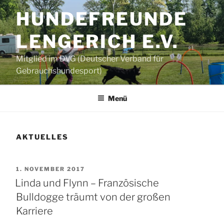
Zum
HUNDEFREUNDE
Inhalt
springen
LENGERICH E.V.
Mitglied im DVG (Deutscher Verband für
Gebrauchshundesport)
Menü
AKTUELLES
VERÖFFENTLICHT
1. NOVEMBER 2017
AM
Linda und Flynn – Französische
Bulldogge träumt von der großen
Karriere