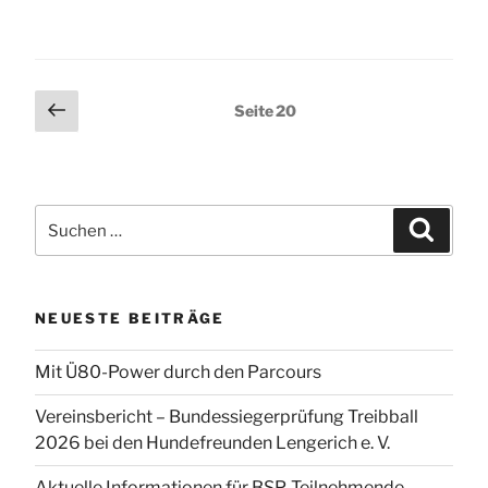
Kreismeisterin
2017
von
den
Seitennummerierung
Vorherige
Seite
20
Hundefreunden
Seite
der
Lengerich!“
Beiträge
Suchen
Suchen
nach:
NEUESTE BEITRÄGE
Mit Ü80-Power durch den Parcours
Vereinsbericht – Bundessiegerprüfung Treibball
2026 bei den Hundefreunden Lengerich e. V.
Aktuelle Informationen für BSP-Teilnehmende