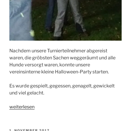
Nachdem unsere Turnierteilnehmer abgereist
waren, die gröbsten Sachen weggeräumt und alle
Hunde versorgt waren, konnte unsere
vereinsinterne kleine Halloween-Party starten.
Es wurde gespielt, gegessen, genagelt, gewickelt
und viel gelacht.
„Halloween-
weiterlesen
Party
bei
den
VERÖFFENTLICHT
1. NOVEMBER 2017