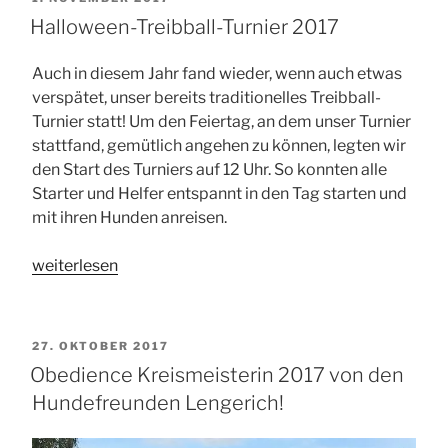
Hundefreunden
AM
Halloween-Treibball-Turnier 2017
Lengerich“
Auch in diesem Jahr fand wieder, wenn auch etwas
verspätet, unser bereits traditionelles Treibball-
Turnier statt! Um den Feiertag, an dem unser Turnier
stattfand, gemütlich angehen zu können, legten wir
den Start des Turniers auf 12 Uhr. So konnten alle
Starter und Helfer entspannt in den Tag starten und
mit ihren Hunden anreisen.
„Halloween-
weiterlesen
Treibball-
Turnier
2017“
VERÖFFENTLICHT
27. OKTOBER 2017
AM
Obedience Kreismeisterin 2017 von den
Hundefreunden Lengerich!