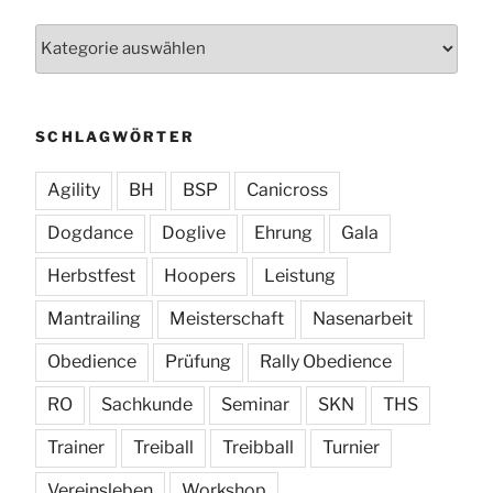
Kategorien
SCHLAGWÖRTER
Agility
BH
BSP
Canicross
Dogdance
Doglive
Ehrung
Gala
Herbstfest
Hoopers
Leistung
Mantrailing
Meisterschaft
Nasenarbeit
Obedience
Prüfung
Rally Obedience
RO
Sachkunde
Seminar
SKN
THS
Trainer
Treiball
Treibball
Turnier
Vereinsleben
Workshop