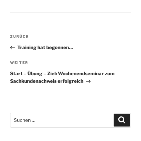
Beitragsnavigation
Vorheriger
ZURÜCK
Beitrag
Training hat begonnen…
Nächster
WEITER
Beitrag
Start – Übung – Ziel: Wochenendseminar zum
Sachkundenachweis erfolgreich
Suchen
Suchen
nach: