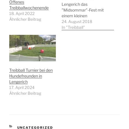
Offenes
Lengerich das
Treibballwochenende
"Midsommar"-Fest mit
18. April 2022
einem kleinen
Ähnlicher Beitrag
TreibballTurnier. Wir
24. August 2018
hatten einen schönen
In "Treibball"
Tag mit netten Leuten,
gutem Essen und vielen
tollen Läufen! Von den
Hundefreunden
Lengerich starteten 11
Teams in das Turnier und
konnten tolle Erfolge
Treibball Turnier bei den
erzielen! Mariesa
Hundefreunden in
Riesenbeck startete mit
Lengerich
Dylan zum ersten Mal
17. April 2024
und…
Ähnlicher Beitrag
KATEGORIEN
UNCATEGORIZED