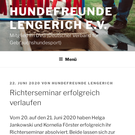
Zum
HUNDEFREUNDE
Inhalt
springen
LENGERICH E.V.
Mitglied im DVG (Deutscher Verband für
Gebrauchshundesport)
Menü
VERÖFFENTLICHT
22. JUNI 2020
VON
HUNDEFREUNDE LENGERICH
AM
Richterseminar erfolgreich
verlaufen
Vom 20. auf den 21. Juni 2020 haben Helga
Jankowski und Kornelia Förster erfolgreich ihr
Richterseminar absolviert. Beide lassen sich zur