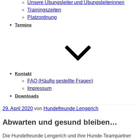
Unsere Übungsleiter und Übungsleiterinnen
Trainingszeiten
Platzordnung
Termine
Kontakt
FAQ (Häufig gestellte Fragen)
Impressum
Downloads
Veröffentlicht
29. April 2020
von
Hundefreunde Lengerich
am
Abwarten und gesund bleiben…
Die Hundefreunde Lengerich und ihre Hunde-Teampartner