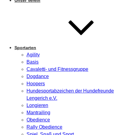
Unser Verein
Sportarten
Agility
Basis
Cavaletti- und Fitnessgruppe
Dogdance
Hoopers
Hundesportabzeichen der Hundefreunde
Lengerich e.V.
Longieren
Mantrailing
Obedience
Rally Obedience
Spiel, Spaß und Sport