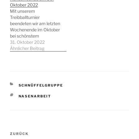
Oktober 2022
Mit unserem
Treibballturnier
beendeten wir am letzten
Wochenende im Oktober
bei schönstem
Sommerwetter unser
31. Oktober 2022
Turnierjahr. Noch einmal
Ähnlicher Beitrag
hieß es: "Voraus",
"Zwölf", "Come by" und
"Away", "Schubs" und
"Treib"! Und schon
stürmte der Hund, der
gerade dran war und es
KATEGORIEN
SCHNÜFFELGRUPPE
kaum noch erwarten
SCHLAGWÖRTER
NASENARBEIT
konnte endlich alle Bälle
"nach Hause" zu treiben,
…
Beitragsnavigation
Vorheriger
ZURÜCK