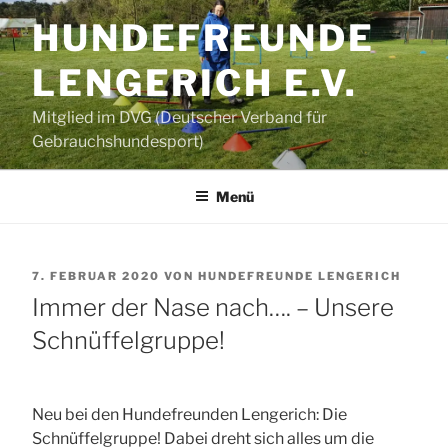
Zum
HUNDEFREUNDE
Inhalt
springen
LENGERICH E.V.
Mitglied im DVG (Deutscher Verband für
Gebrauchshundesport)
Menü
VERÖFFENTLICHT
7. FEBRUAR 2020
VON
HUNDEFREUNDE LENGERICH
AM
Immer der Nase nach…. – Unsere
Schnüffelgruppe!
Neu bei den Hundefreunden Lengerich: Die
Schnüffelgruppe! Dabei dreht sich alles um die