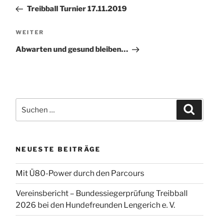
Beitrag
Treibball Turnier 17.11.2019
Nächster
WEITER
Beitrag
Abwarten und gesund bleiben…
Suchen
Suchen
nach:
NEUESTE BEITRÄGE
Mit Ü80-Power durch den Parcours
Vereinsbericht – Bundessiegerprüfung Treibball
2026 bei den Hundefreunden Lengerich e. V.