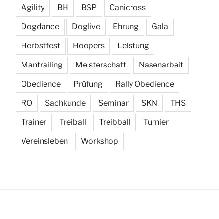
Agility
BH
BSP
Canicross
Dogdance
Doglive
Ehrung
Gala
Herbstfest
Hoopers
Leistung
Mantrailing
Meisterschaft
Nasenarbeit
Obedience
Prüfung
Rally Obedience
RO
Sachkunde
Seminar
SKN
THS
Trainer
Treiball
Treibball
Turnier
Vereinsleben
Workshop