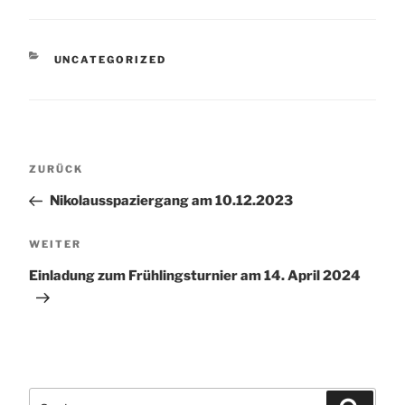
KATEGORIEN
UNCATEGORIZED
Beitragsnavigation
Vorheriger
ZURÜCK
Beitrag
Nikolausspaziergang am 10.12.2023
Nächster
WEITER
Beitrag
Einladung zum Frühlingsturnier am 14. April 2024
Suchen
Suchen