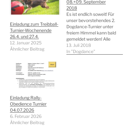
08.+09. September
2018
Es ist endlich soweit! Für
unser bevorstehendes 2.
Einladung zum Treibball-
Dogdance-Turnier unter
Turnier-Wochenende
freiem Himmel kann bald
26.4. und 27.4.
gemeldet werden! Alle
12. Januar 2025
weiteren Infos zum
13. Juli 2018
Ähnlicher Beitrag
Turnier findet ihr in der
In "Dogdance"
Einladung zu unserem
Turnier. Außerdem findet
ihr hier auch den
Meldeschein im Excel-
Format, den ihr bitte
vollständig ausgefüllt an
turnier@hundefreunde-
Einladung Rally-
lengerich.de schickt.
Obedience Turnier
Auch bei weiteren Fragen
04.07.2026
wird euch…
6. Februar 2026
Ähnlicher Beitrag