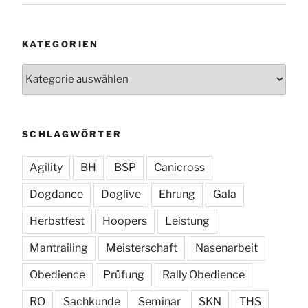
KATEGORIEN
Kategorien
SCHLAGWÖRTER
Agility
BH
BSP
Canicross
Dogdance
Doglive
Ehrung
Gala
Herbstfest
Hoopers
Leistung
Mantrailing
Meisterschaft
Nasenarbeit
Obedience
Prüfung
Rally Obedience
RO
Sachkunde
Seminar
SKN
THS