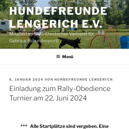
Zum
HUNDEFREUNDE
Inhalt
springen
LENGERICH E.V.
Mitglied im DVG (Deutscher Verband für
Gebrauchshundesport)
Menü
VERÖFFENTLICHT
6. JANUAR 2024
VON
HUNDEFREUNDE LENGERICH
AM
Einladung zum Rally-Obedience
Turnier am 22. Juni 2024
*** Alle Startplätze sind vergeben. Eine