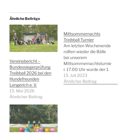
Ähnliche Beiträge
Mittsommernachts
Treibball Turnier
Am letzten Wochenende
rollten wieder die Bälle
bei unserem
Vereinsbericht –
Mittsommernachtsturnie
Bundessiegerprüfung
r. 17.00 Uhr wurde der 1.
Treibball 2026 bei den
Start freigegeben.
15. Juli 2023
Hundefreunden
Richterin Anja Mitchell
Ähnlicher Beitrag
Lengerich e. V.
räumte jedem Starter
15. Mai 2026
soviel Zeit ein wie er
Ähnlicher Beitrag
brauchte, um die Hunde
und auch die
Hundeführer bei den
heißen Temperaturen
nicht zu überfordern.
Trotz dieser