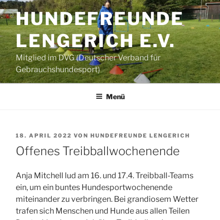
Zum
HUNDEFREUNDE
Inhalt
springen
LENGERICH E.V.
Mitglied im DVG (Deutscher Verband für
Gebrauchshundesport)
Menü
VERÖFFENTLICHT
18. APRIL 2022
VON
HUNDEFREUNDE LENGERICH
AM
Offenes Treibballwochenende
Anja Mitchell lud am 16. und 17.4. Treibball-Teams
ein, um ein buntes Hundesportwochenende
miteinander zu verbringen. Bei grandiosem Wetter
trafen sich Menschen und Hunde aus allen Teilen