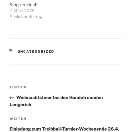
Stopp erreicht!
2. März 2025
Ähnlicher Beitrag
KATEGORIEN
UNCATEGORIZED
Beitragsnavigation
Vorheriger
ZURÜCK
Beitrag
Weihnachtsfeier bei den Hundefreunden
Lengerich
Nächster
WEITER
Beitrag
Einladung zum Treibball-Turnier-Wochenende 26.4.