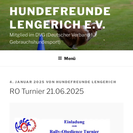
Zum
HUNDEFREUNDE
Inhalt
springen
LENGERICH E.V.
Mitglied im DVG (Deutscher Verband für
Gebrauchshundesport)
Menü
VERÖFFENTLICHT
4. JANUAR 2025
VON
HUNDEFREUNDE LENGERICH
AM
RO Turnier 21.06.2025