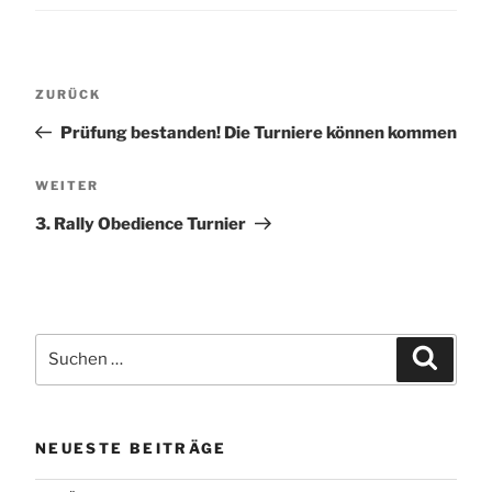
Beitragsnavigation
Vorheriger
ZURÜCK
Beitrag
Prüfung bestanden! Die Turniere können kommen
Nächster
WEITER
Beitrag
3. Rally Obedience Turnier
Suchen
Suchen
nach:
NEUESTE BEITRÄGE