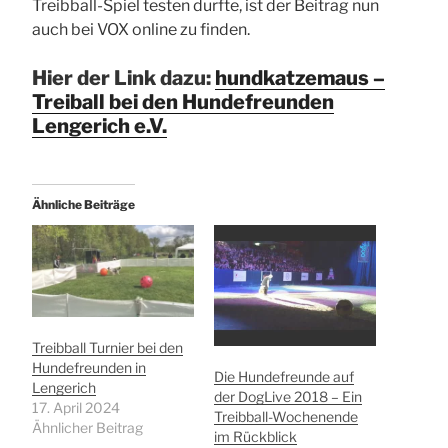
Treibball-Spiel testen durfte, ist der Beitrag nun
auch bei VOX online zu finden.
Hier der Link dazu:
hundkatzemaus –
Treiball bei den Hundefreunden
Lengerich e.V.
Ähnliche Beiträge
Treibball Turnier bei den
Hundefreunden in
Die Hundefreunde auf
Lengerich
der DogLive 2018 – Ein
17. April 2024
Treibball-Wochenende
Ähnlicher Beitrag
im Rückblick