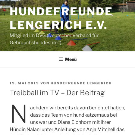
Zum
HUNDEFREUNDE
Inhalt
springen
LENGERICH E.V.
Mitglied im DVG (Deutscher Verband für
Gebrauchshundesport)
Menü
VERÖFFENTLICHT
19. MAI 2019
VON
HUNDEFREUNDE LENGERICH
AM
Treibball im TV – Der Beitrag
N
achdem wir bereits davon berichtet haben,
dass das Team von hundkatzemaus bei
uns war und Diana Eichhorn mit ihrer
Hündin Nalani unter Anleitung von Anja Mitchell das