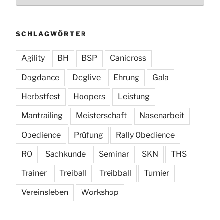
SCHLAGWÖRTER
Agility
BH
BSP
Canicross
Dogdance
Doglive
Ehrung
Gala
Herbstfest
Hoopers
Leistung
Mantrailing
Meisterschaft
Nasenarbeit
Obedience
Prüfung
Rally Obedience
RO
Sachkunde
Seminar
SKN
THS
Trainer
Treiball
Treibball
Turnier
Vereinsleben
Workshop